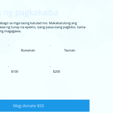
ng pagkakaiba
abago sa mga taong katulad mo. Makakatulong ang
a ng tunay na epekto, isang paisa-isang pagkilos. Sama-
ong magagawa.
Buwanan
Taunan
$100
$200
Mag-donate $50