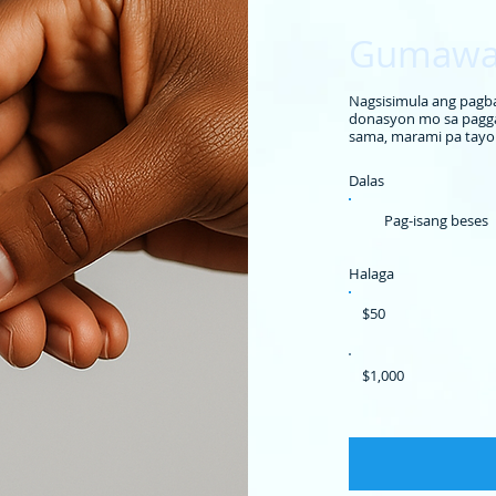
Gumawa 
Nagsisimula ang pagb
donasyon mo sa paggaw
sama, marami pa tay
Dalas
Pag-isang beses
Halaga
$50
$1,000