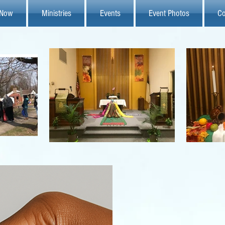
 Now
Ministries
Events
Event Photos
Co